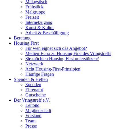
Mittagstisch
Frühstück
Malgruppe
Freizeit
Internetzugang
Kunst & Kultur
Arbeit & Beschäftigung
Beratung
Housing First
Für wen eignet sich das Angebot?
Medien-Echo zu Housing First des Vringstreffs
Sie möchten Housing First unterstützen?
Netzwerk
Acht Housing-First-Prinzipien
Häufige Fragen
Spenden & Helfen
Spenden
Ehrenamt
Gutscheine
Der Vringstreff e.V.
Leitbild
Mitgliedschaft
Vorstand
Team
Presse