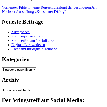
Beitragsnavigation
Vorher
Vorheriger
Pilgern – eine Reiseempfehlung der besonderen Art
Nächster
Nächster
Ausstellung „Konstanter Dialog“
Neueste Beiträge
Mittagstisch
Sommerpause voraus
Sommerfest am 10. Juli 2026
Digitale Lernwerkstatt
Ehrenamt für digitale Teilhabe
Kategorien
Kategorien
Archiv
Archiv
Der Vringstreff auf Social Media: