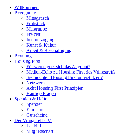
Willkommen
Begegnung
Mittagstisch
Frühstück
Malgruppe
Freizeit
Internetzugang
Kunst & Kultur
Arbeit & Beschäftigung
Beratung
Housing First
Für wen eignet sich das Angebot?
Medien-Echo zu Housing First des Vringstreffs
Sie möchten Housing First unterstützen?
Netzwerk
Acht Housing-First-Prinzipien
Häufige Fragen
Spenden & Helfen
Spenden
Ehrenamt
Gutscheine
Der Vringstreff e.V.
Leitbild
Mitgliedschaft