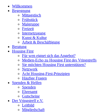
Willkommen
Begegnung
Mittagstisch
Frühstück
Malgruppe
Freizeit
Internetzugang
Kunst & Kultur
Arbeit & Beschäftigung
Beratung
Housing First
Für wen eignet sich das Angebot?
Medien-Echo zu Housing First des Vringstreffs
Sie möchten Housing First unterstützen?
Netzwerk
Acht Housing-First-Prinzipien
Häufige Fragen
Spenden & Helfen
Spenden
Ehrenamt
Gutscheine
Der Vringstreff e.V.
Leitbild
Mitgliedschaft