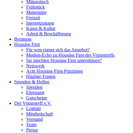
Mittagstisch
Frühstück
Malgruppe
Freizeit
Internetzugang
Kunst & Kultur
Arbeit & Beschäftigung
Beratung
Housing First
Für wen eignet sich das Angebot?
Medien-Echo zu Housing First des Vringstreffs
Sie möchten Housing First unterstützen?
Netzwerk
Acht Housing-First-Prinzipien
Häufige Fragen
Spenden & Helfen
Spenden
Ehrenamt
Gutscheine
Der Vringstreff e.V.
Leitbild
Mitgliedschaft
Vorstand
Team
Presse