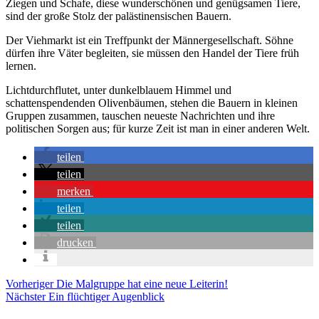
Ziegen und Schafe, diese wunderschönen und genügsamen Tiere,
sind der große Stolz der palästinensischen Bauern.
Der Viehmarkt ist ein Treffpunkt der Männergesellschaft. Söhne
dürfen ihre Väter begleiten, sie müssen den Handel der Tiere früh
lernen.
Lichtdurchflutet, unter dunkelblauem Himmel und
schattenspendenden Olivenbäumen, stehen die Bauern in kleinen
Gruppen zusammen, tauschen neueste Nachrichten und ihre
politischen Sorgen aus; für kurze Zeit ist man in einer anderen Welt.
teilen
teilen
merken
teilen
teilen
drucken
Beitragsnavigation
Vorheriger
Vorheriger
Die Malgruppe hat eine neue Leiterin!
Nächster
Nächster
Ein flüchtiger Augenblick