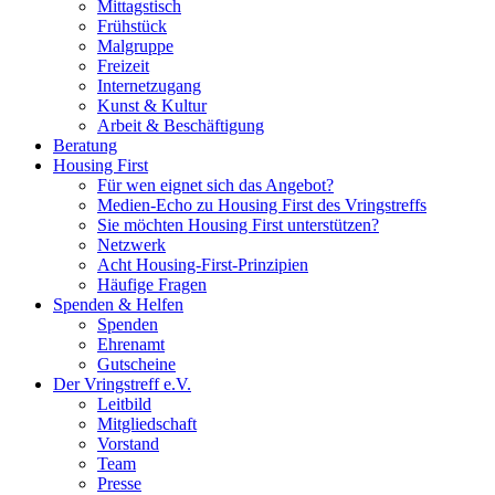
Mittagstisch
Frühstück
Malgruppe
Freizeit
Internetzugang
Kunst & Kultur
Arbeit & Beschäftigung
Beratung
Housing First
Für wen eignet sich das Angebot?
Medien-Echo zu Housing First des Vringstreffs
Sie möchten Housing First unterstützen?
Netzwerk
Acht Housing-First-Prinzipien
Häufige Fragen
Spenden & Helfen
Spenden
Ehrenamt
Gutscheine
Der Vringstreff e.V.
Leitbild
Mitgliedschaft
Vorstand
Team
Presse