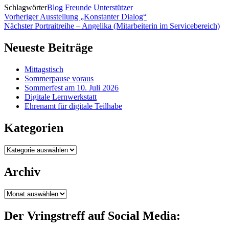
Schlagwörter
Blog
Freunde
Unterstützer
Beitragsnavigation
Vorheriger
Vorheriger
Ausstellung „Konstanter Dialog“
Nä
Nächster
Portraitreihe – Angelika (Mitarbeiterin im Servicebereich)
Neueste Beiträge
Mittagstisch
Sommerpause voraus
Sommerfest am 10. Juli 2026
Digitale Lernwerkstatt
Ehrenamt für digitale Teilhabe
Kategorien
Kategorien
Archiv
Archiv
Der Vringstreff auf Social Media: