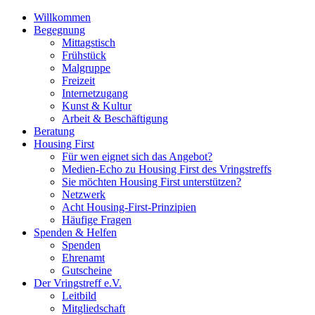
Willkommen
Begegnung
Mittagstisch
Frühstück
Malgruppe
Freizeit
Internetzugang
Kunst & Kultur
Arbeit & Beschäftigung
Beratung
Housing First
Für wen eignet sich das Angebot?
Medien-Echo zu Housing First des Vringstreffs
Sie möchten Housing First unterstützen?
Netzwerk
Acht Housing-First-Prinzipien
Häufige Fragen
Spenden & Helfen
Spenden
Ehrenamt
Gutscheine
Der Vringstreff e.V.
Leitbild
Mitgliedschaft