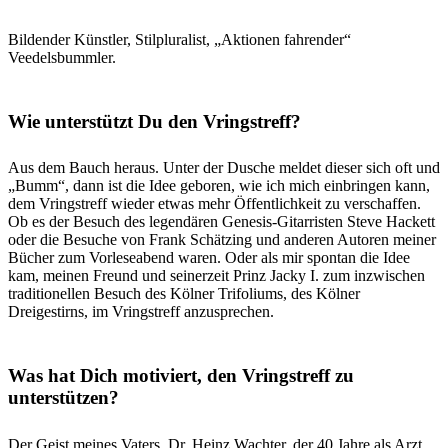
Bildender Künstler, Stilpluralist, „Aktionen fahrender“
Veedelsbummler.
Wie unterstützt Du den Vringstreff?
Aus dem Bauch heraus. Unter der Dusche meldet dieser sich oft und
„Bumm“, dann ist die Idee geboren, wie ich mich einbringen kann,
dem Vringstreff wieder etwas mehr Öffentlichkeit zu verschaffen.
Ob es der Besuch des legendären Genesis-Gitarristen Steve Hackett
oder die Besuche von Frank Schätzing und anderen Autoren meiner
Bücher zum Vorleseabend waren. Oder als mir spontan die Idee
kam, meinen Freund und seinerzeit Prinz Jacky I. zum inzwischen
traditionellen Besuch des Kölner Trifoliums, des Kölner
Dreigestirns, im Vringstreff anzusprechen.
Was hat Dich motiviert, den Vringstreff zu
unterstützen?
Der Geist meines Vaters, Dr. Heinz Wachter, der 40 Jahre als Arzt