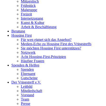
Mittagstisch
Frühstück
Malgruppe
Freizeit
Internetzugang
Kunst & Kultur
Arbeit & Beschäftigung
Beratung
Housing First
Für wen eignet sich das Angebot?
Medien-Echo zu Housing First des Vringstreffs
Sie möchten Housing First unterstützen?
Netzwerk
Acht Housing-First-Prinzipien
Häufige Fragen
Spenden & Helfen
Spenden
Ehrenamt
Gutscheine
Der Vringstreff e.V.
Leitbild
Mitgliedschaft
Vorstand
Team
Presse