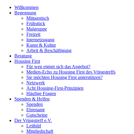
Willkommen
Begegnung
Mittagstisch
Frühstück
Malgruppe
Freizeit
Internetzugang
Kunst & Kultur
Arbeit & Beschäftigung
Beratung
Housing First
Für wen eignet sich das Angebot?
Medien-Echo zu Housing First des Vringstreffs
Sie möchten Housing First unterstützen?
Netzwerk
Acht Housing-First-Prinzipien
Häufige Fragen
Spenden & Helfen
Spenden
Ehrenamt
Gutscheine
Der Vringstreff e.V.
Leitbild
Mitgliedschaft