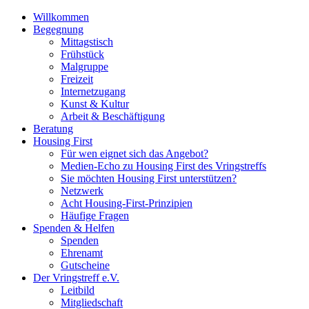
Willkommen
Begegnung
Mittagstisch
Frühstück
Malgruppe
Freizeit
Internetzugang
Kunst & Kultur
Arbeit & Beschäftigung
Beratung
Housing First
Für wen eignet sich das Angebot?
Medien-Echo zu Housing First des Vringstreffs
Sie möchten Housing First unterstützen?
Netzwerk
Acht Housing-First-Prinzipien
Häufige Fragen
Spenden & Helfen
Spenden
Ehrenamt
Gutscheine
Der Vringstreff e.V.
Leitbild
Mitgliedschaft