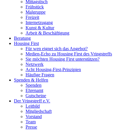
Mittagstisch
Frühstück
Malgruppe
Freizeit
Internetzugang
Kunst & Kultur
Arbeit & Beschäftigung
Beratung
Housing First
Für wen eignet sich das Angebot?
Medien-Echo zu Housing First des Vringstreffs
Sie möchten Housing First unterstützen?
Netzwerk
Acht Housing-First-Prinzipien
Häufige Fragen
Spenden & Helfen
Spenden
Ehrenamt
Gutscheine
Der Vringstreff e.V.
Leitbild
Mitgliedschaft
Vorstand
Team
Presse