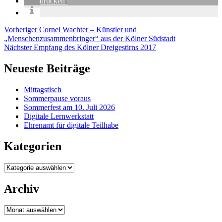
drucken
Beitragsnavigation
Vorheriger
Cornel Wachter – Künstler und
Vorheriger
„Menschenzusammenbringer“ aus der Kölner Südstadt
Nächster
Nächster
Empfang des Kölner Dreigestirns 2017
Neueste Beiträge
Mittagstisch
Sommerpause voraus
Sommerfest am 10. Juli 2026
Digitale Lernwerkstatt
Ehrenamt für digitale Teilhabe
Kategorien
Kategorien
Archiv
Archiv