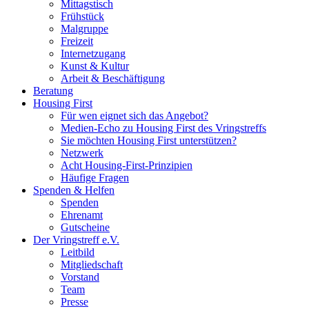
Mittagstisch
Frühstück
Malgruppe
Freizeit
Internetzugang
Kunst & Kultur
Arbeit & Beschäftigung
Beratung
Housing First
Für wen eignet sich das Angebot?
Medien-Echo zu Housing First des Vringstreffs
Sie möchten Housing First unterstützen?
Netzwerk
Acht Housing-First-Prinzipien
Häufige Fragen
Spenden & Helfen
Spenden
Ehrenamt
Gutscheine
Der Vringstreff e.V.
Leitbild
Mitgliedschaft
Vorstand
Team
Presse