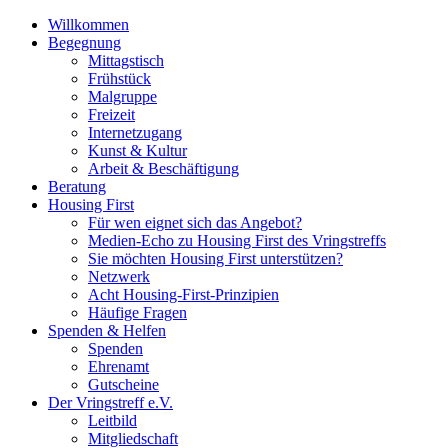
Willkommen
Begegnung
Mittagstisch
Frühstück
Malgruppe
Freizeit
Internetzugang
Kunst & Kultur
Arbeit & Beschäftigung
Beratung
Housing First
Für wen eignet sich das Angebot?
Medien-Echo zu Housing First des Vringstreffs
Sie möchten Housing First unterstützen?
Netzwerk
Acht Housing-First-Prinzipien
Häufige Fragen
Spenden & Helfen
Spenden
Ehrenamt
Gutscheine
Der Vringstreff e.V.
Leitbild
Mitgliedschaft