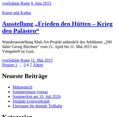
von
Sabine Rupp
9. Juni 2015
Kunst und Kultur
Ausstellung „Frieden den Hütten – Krieg
den Palästen“
Wanderausstellung Mail-Art-Projekt anlässlich des Jubiläums „200
Jahre Georg Büchner“ vom 21. April bis 11. Mai 2015 im
Vringstreff zu Gast.
von
Sabine Rupp
11. Mai 2015
Seitennummerierung
Neuere
Seite
Seite
Seite
Seite
Ältere
Neuere
1
…
5
6
7
Ältere
Beiträge
Beiträge
der
Neueste Beiträge
Beiträge
Mittagstisch
Sommerpause voraus
Sommerfest am 10. Juli 2026
Digitale Lernwerkstatt
Ehrenamt für digitale Teilhabe
Kategorien