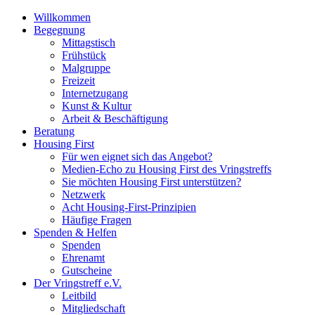
Willkommen
Begegnung
Mittagstisch
Frühstück
Malgruppe
Freizeit
Internetzugang
Kunst & Kultur
Arbeit & Beschäftigung
Beratung
Housing First
Für wen eignet sich das Angebot?
Medien-Echo zu Housing First des Vringstreffs
Sie möchten Housing First unterstützen?
Netzwerk
Acht Housing-First-Prinzipien
Häufige Fragen
Spenden & Helfen
Spenden
Ehrenamt
Gutscheine
Der Vringstreff e.V.
Leitbild
Mitgliedschaft