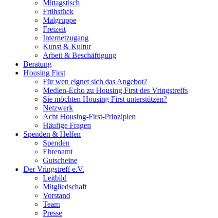
Mittagstisch
Frühstück
Malgruppe
Freizeit
Internetzugang
Kunst & Kultur
Arbeit & Beschäftigung
Beratung
Housing First
Für wen eignet sich das Angebot?
Medien-Echo zu Housing First des Vringstreffs
Sie möchten Housing First unterstützen?
Netzwerk
Acht Housing-First-Prinzipien
Häufige Fragen
Spenden & Helfen
Spenden
Ehrenamt
Gutscheine
Der Vringstreff e.V.
Leitbild
Mitgliedschaft
Vorstand
Team
Presse