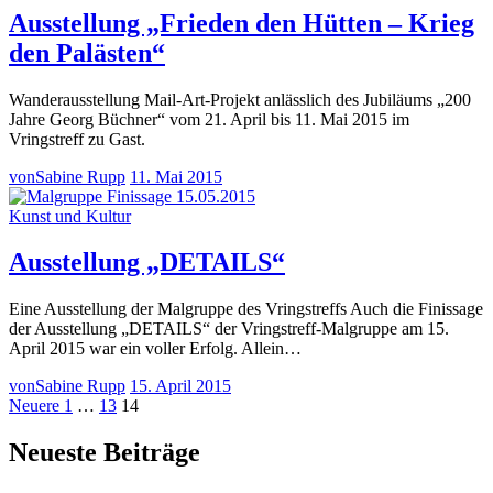
Ausstellung „Frieden den Hütten – Krieg
den Palästen“
Wanderausstellung Mail-Art-Projekt anlässlich des Jubiläums „200
Jahre Georg Büchner“ vom 21. April bis 11. Mai 2015 im
Vringstreff zu Gast.
von
Sabine Rupp
11. Mai 2015
Kunst und Kultur
Ausstellung „DETAILS“
Eine Ausstellung der Malgruppe des Vringstreffs Auch die Finissage
der Ausstellung „DETAILS“ der Vringstreff-Malgruppe am 15.
April 2015 war ein voller Erfolg. Allein…
von
Sabine Rupp
15. April 2015
Seitennummerierung
Neuere
Seite
Seite
Seite
Neuere
1
…
13
14
Beiträge
der
Neueste Beiträge
Beiträge