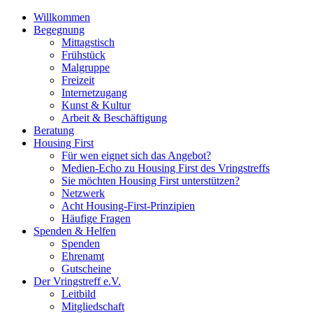
Willkommen
Begegnung
Mittagstisch
Frühstück
Malgruppe
Freizeit
Internetzugang
Kunst & Kultur
Arbeit & Beschäftigung
Beratung
Housing First
Für wen eignet sich das Angebot?
Medien-Echo zu Housing First des Vringstreffs
Sie möchten Housing First unterstützen?
Netzwerk
Acht Housing-First-Prinzipien
Häufige Fragen
Spenden & Helfen
Spenden
Ehrenamt
Gutscheine
Der Vringstreff e.V.
Leitbild
Mitgliedschaft