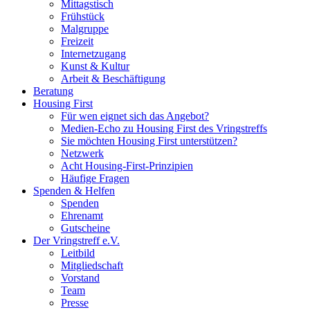
Mittagstisch
Frühstück
Malgruppe
Freizeit
Internetzugang
Kunst & Kultur
Arbeit & Beschäftigung
Beratung
Housing First
Für wen eignet sich das Angebot?
Medien-Echo zu Housing First des Vringstreffs
Sie möchten Housing First unterstützen?
Netzwerk
Acht Housing-First-Prinzipien
Häufige Fragen
Spenden & Helfen
Spenden
Ehrenamt
Gutscheine
Der Vringstreff e.V.
Leitbild
Mitgliedschaft
Vorstand
Team
Presse