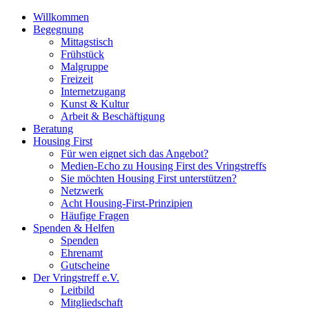
Willkommen
Begegnung
Mittagstisch
Frühstück
Malgruppe
Freizeit
Internetzugang
Kunst & Kultur
Arbeit & Beschäftigung
Beratung
Housing First
Für wen eignet sich das Angebot?
Medien-Echo zu Housing First des Vringstreffs
Sie möchten Housing First unterstützen?
Netzwerk
Acht Housing-First-Prinzipien
Häufige Fragen
Spenden & Helfen
Spenden
Ehrenamt
Gutscheine
Der Vringstreff e.V.
Leitbild
Mitgliedschaft