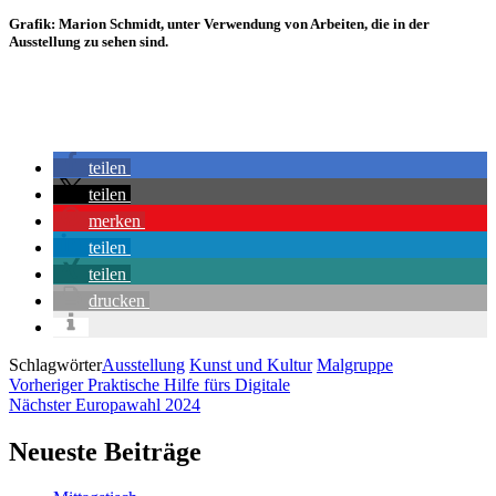
Grafik: Marion Schmidt, unter Verwendung von Arbeiten, die in der
Ausstellung zu sehen sind.
teilen
teilen
merken
teilen
teilen
drucken
Schlagwörter
Ausstellung
Kunst und Kultur
Malgruppe
Beitragsnavigation
Vorheriger
Vorheriger
Praktische Hilfe fürs Digitale
Nächster
Nächster
Europawahl 2024
Neueste Beiträge