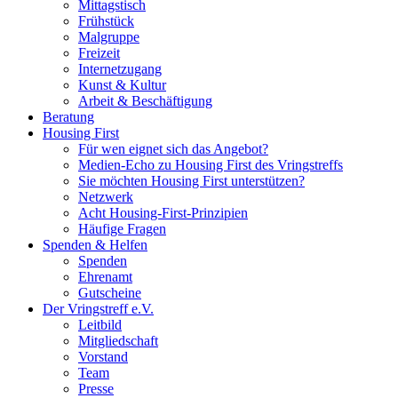
Mittagstisch
Frühstück
Malgruppe
Freizeit
Internetzugang
Kunst & Kultur
Arbeit & Beschäftigung
Beratung
Housing First
Für wen eignet sich das Angebot?
Medien-Echo zu Housing First des Vringstreffs
Sie möchten Housing First unterstützen?
Netzwerk
Acht Housing-First-Prinzipien
Häufige Fragen
Spenden & Helfen
Spenden
Ehrenamt
Gutscheine
Der Vringstreff e.V.
Leitbild
Mitgliedschaft
Vorstand
Team
Presse