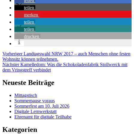
teilen
teilen
merken
teilen
teilen
drucken
Beitragsnavigation
Vorheriger
Landtagswahl NRW 2017 – auch Menschen ohne festen
Vorheriger
Wohnsitz können teilnehmen.
Nächster
Kamelledom: Was die Schokoladenfabrik Stollwerck mit
Nächster
dem Vringstreff verbindet
Neueste Beiträge
Mittagstisch
Sommerpause voraus
Sommerfest am 10. Juli 2026
Digitale Lernwerkstatt
Ehrenamt für digitale Teilhabe
Kategorien