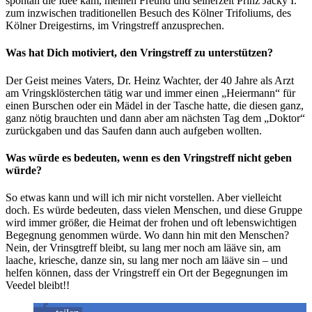
spontan die Idee kam, meinen Freund und seinerzeit Prinz Jacky I.
zum inzwischen traditionellen Besuch des Kölner Trifoliums, des
Kölner Dreigestirns, im Vringstreff anzusprechen.
Was hat Dich motiviert, den Vringstreff zu unterstützen?
Der Geist meines Vaters, Dr. Heinz Wachter, der 40 Jahre als Arzt
am Vringsklösterchen tätig war und immer einen „Heiermann“ für
einen Burschen oder ein Mädel in der Tasche hatte, die diesen ganz,
ganz nötig brauchten und dann aber am nächsten Tag dem „Doktor“
zurückgaben und das Saufen dann auch aufgeben wollten.
Was würde es bedeuten, wenn es den Vringstreff nicht geben
würde?
So etwas kann und will ich mir nicht vorstellen. Aber vielleicht
doch. Es würde bedeuten, dass vielen Menschen, und diese Gruppe
wird immer größer, die Heimat der frohen und oft lebenswichtigen
Begegnung genommen würde. Wo dann hin mit den Menschen?
Nein, der Vrinsgtreff bleibt, su lang mer noch am lääve sin, am
laache, kriesche, danze sin, su lang mer noch am lääve sin – und
helfen können, dass der Vringstreff ein Ort der Begegnungen im
Veedel bleibt!!