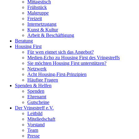
Mittagstisch
Frühstück
Malgruppe
Freizeit
Internetzugang
Kunst & Kultur
Arbeit & Beschäftigung
Beratung
Housing First
Für wen eignet sich das Angebot?
Medien-Echo zu Housing First des Vringstreffs
Sie möchten Housing First unterstützen?
Netzwerk
Acht Housing-First-Prinzipien
Häufige Fragen
Spenden & Helfen
Spenden
Ehrenamt
Gutscheine
Der Vringstreff e.V.
Leitbild
Mitgliedschaft
Vorstand
Team
Presse