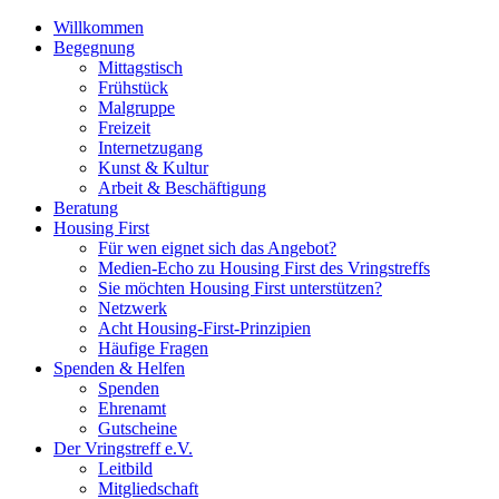
Willkommen
Begegnung
Mittagstisch
Frühstück
Malgruppe
Freizeit
Internetzugang
Kunst & Kultur
Arbeit & Beschäftigung
Beratung
Housing First
Für wen eignet sich das Angebot?
Medien-Echo zu Housing First des Vringstreffs
Sie möchten Housing First unterstützen?
Netzwerk
Acht Housing-First-Prinzipien
Häufige Fragen
Spenden & Helfen
Spenden
Ehrenamt
Gutscheine
Der Vringstreff e.V.
Leitbild
Mitgliedschaft