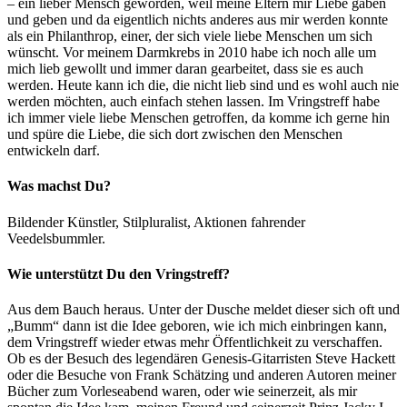
– ein lieber Mensch geworden, weil meine Eltern mir Liebe gaben
und geben und da eigentlich nichts anderes aus mir werden konnte
als ein Philanthrop, einer, der sich viele liebe Menschen um sich
wünscht. Vor meinem Darmkrebs in 2010 habe ich noch alle um
mich lieb gewollt und immer daran gearbeitet, dass sie es auch
werden. Heute kann ich die, die nicht lieb sind und es wohl auch nie
werden möchten, auch einfach stehen lassen. Im Vringstreff habe
ich immer viele liebe Menschen getroffen, da komme ich gerne hin
und spüre die Liebe, die sich dort zwischen den Menschen
entwickeln darf.
Was machst Du?
Bildender Künstler, Stilpluralist, Aktionen fahrender
Veedelsbummler.
Wie unterstützt Du den Vringstreff?
Aus dem Bauch heraus. Unter der Dusche meldet dieser sich oft und
„Bumm“ dann ist die Idee geboren, wie ich mich einbringen kann,
dem Vringstreff wieder etwas mehr Öffentlichkeit zu verschaffen.
Ob es der Besuch des legendären Genesis-Gitarristen Steve Hackett
oder die Besuche von Frank Schätzing und anderen Autoren meiner
Bücher zum Vorleseabend waren, oder wie seinerzeit, als mir