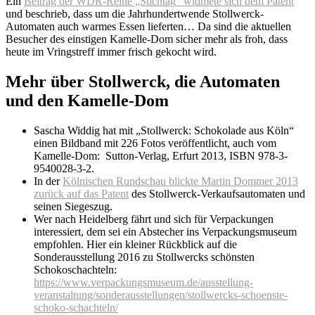
Ein
Beitrag der WDR-Reihe „Stichtag“ widmete sich dem Patent
und beschrieb, dass um die Jahrhundertwende Stollwerck-
Automaten auch warmes Essen lieferten… Da sind die aktuellen
Besucher des einstigen Kamelle-Dom sicher mehr als froh, dass
heute im Vringstreff immer frisch gekocht wird.
Mehr über Stollwerck, die Automaten
und den Kamelle-Dom
Sascha Widdig hat mit „Stollwerck: Schokolade aus Köln“
einen Bildband mit 226 Fotos veröffentlicht, auch vom
Kamelle-Dom: Sutton-Verlag,
Erfurt 2013, ISBN 978-3-
9540028-3-2
.
In der
Kölnischen Rundschau blickte Martin Dommer 2013
zurück auf das Patent
des Stollwerck-Verkaufsautomaten und
seinen Siegeszug.
Wer nach Heidelberg fährt und sich für Verpackungen
interessiert, dem sei ein Abstecher ins Verpackungsmuseum
empfohlen. Hier ein kleiner Rückblick auf die
Sonderausstellung 2016 zu Stollwercks schönsten
Schokoschachteln:
https://www.verpackungsmuseum.de/ausstellung-
veranstaltung/sonderausstellungen/stollwercks-schoenste-
schoko-schachteln/