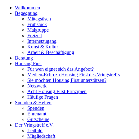
Willkommen
Begegnung
Mittagstisch
Frühstück
Malgruppe
Freizeit
Internetzugang
Kunst & Kultur
Arbeit & Beschäftigung
Beratung
Housing First
Für wen eignet sich das Angebot?
Medien-Echo zu Housing First des Vringstreffs
Sie möchten Housing First unterstützen?
Netzwerk
Acht Housing-First-Prinzipien
Häufige Fragen
Spenden & Helfen
Spenden
Ehrenamt
Gutscheine
Der Vringstreff e.V.
Leitbild
Mitgliedschaft