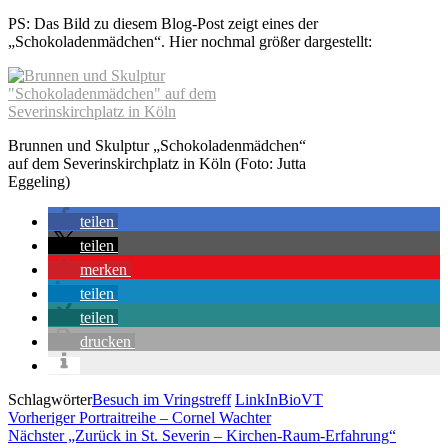
PS: Das Bild zu diesem Blog-Post zeigt eines der
„Schokoladenmädchen“. Hier nochmal größer dargestellt:
Brunnen und Skulptur „Schokoladenmädchen“
auf dem Severinskirchplatz in Köln (Foto: Jutta
Eggeling)
teilen
teilen
merken
teilen
teilen
drucken
Schlagwörter
Besuch im Vringstreff
LinkInBioVT
Beitragsnavigation
Vorheriger
Vorheriger
Portraitreihe – Cornel Wachter
Nächste
Nächster
„Zurück in St. Severin – Kirchen-Raum-Erfahrung“