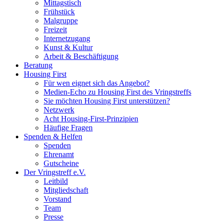
Mittagstisch
Frühstück
Malgruppe
Freizeit
Internetzugang
Kunst & Kultur
Arbeit & Beschäftigung
Beratung
Housing First
Für wen eignet sich das Angebot?
Medien-Echo zu Housing First des Vringstreffs
Sie möchten Housing First unterstützen?
Netzwerk
Acht Housing-First-Prinzipien
Häufige Fragen
Spenden & Helfen
Spenden
Ehrenamt
Gutscheine
Der Vringstreff e.V.
Leitbild
Mitgliedschaft
Vorstand
Team
Presse