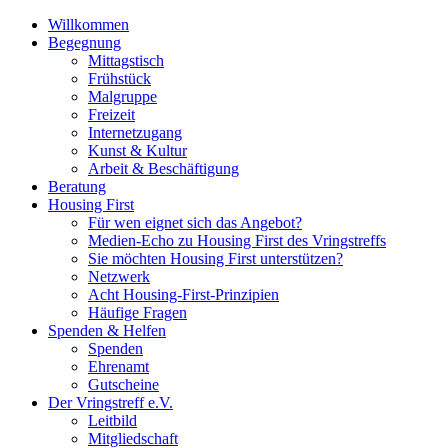
Willkommen
Begegnung
Mittagstisch
Frühstück
Malgruppe
Freizeit
Internetzugang
Kunst & Kultur
Arbeit & Beschäftigung
Beratung
Housing First
Für wen eignet sich das Angebot?
Medien-Echo zu Housing First des Vringstreffs
Sie möchten Housing First unterstützen?
Netzwerk
Acht Housing-First-Prinzipien
Häufige Fragen
Spenden & Helfen
Spenden
Ehrenamt
Gutscheine
Der Vringstreff e.V.
Leitbild
Mitgliedschaft