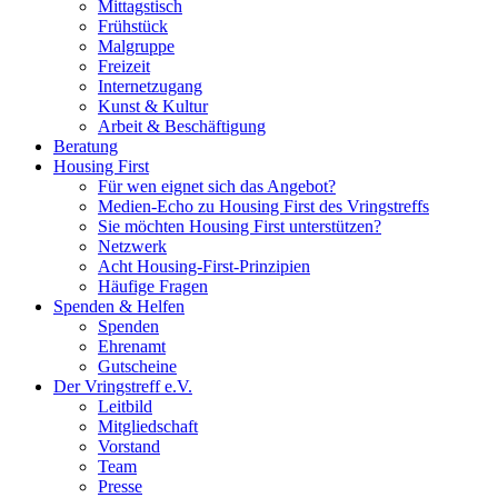
Mittagstisch
Frühstück
Malgruppe
Freizeit
Internetzugang
Kunst & Kultur
Arbeit & Beschäftigung
Beratung
Housing First
Für wen eignet sich das Angebot?
Medien-Echo zu Housing First des Vringstreffs
Sie möchten Housing First unterstützen?
Netzwerk
Acht Housing-First-Prinzipien
Häufige Fragen
Spenden & Helfen
Spenden
Ehrenamt
Gutscheine
Der Vringstreff e.V.
Leitbild
Mitgliedschaft
Vorstand
Team
Presse