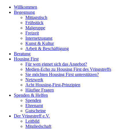
Willkommen
Begegnung
Mittagstisch
Frühstück
Malgruppe
Freizeit
Internetzugang
Kunst & Kultur
Arbeit & Beschäftigung
Beratung
Housing First
Für wen eignet sich das Angebot?
Medien-Echo zu Housing First des Vringstreffs
Sie möchten Housing First unterstützen?
Netzwerk
Acht Housing-First-Prinzipien
Häufige Fragen
Spenden & Helfen
Spenden
Ehrenamt
Gutscheine
Der Vringstreff e.V.
Leitbild
Mitgliedschaft