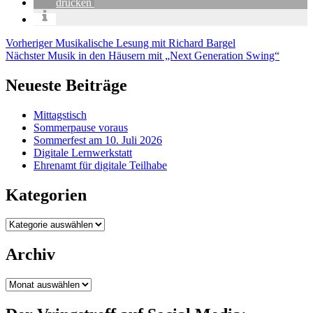
drucken
Beitragsnavigation
Vorheriger
Vorheriger
Musikalische Lesung mit Richard Bargel
Nächste
Nächster
Musik in den Häusern mit „Next Generation Swing“
Neueste Beiträge
Mittagstisch
Sommerpause voraus
Sommerfest am 10. Juli 2026
Digitale Lernwerkstatt
Ehrenamt für digitale Teilhabe
Kategorien
Kategorien
Archiv
Archiv