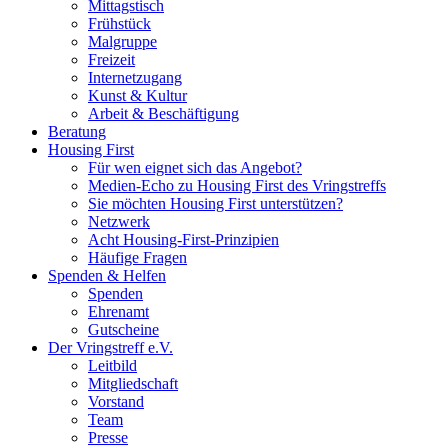
Mittagstisch
Frühstück
Malgruppe
Freizeit
Internetzugang
Kunst & Kultur
Arbeit & Beschäftigung
Beratung
Housing First
Für wen eignet sich das Angebot?
Medien-Echo zu Housing First des Vringstreffs
Sie möchten Housing First unterstützen?
Netzwerk
Acht Housing-First-Prinzipien
Häufige Fragen
Spenden & Helfen
Spenden
Ehrenamt
Gutscheine
Der Vringstreff e.V.
Leitbild
Mitgliedschaft
Vorstand
Team
Presse