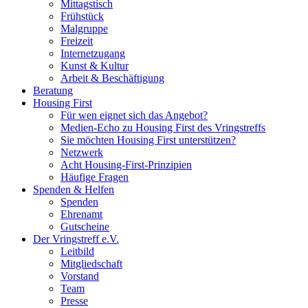
Mittagstisch
Frühstück
Malgruppe
Freizeit
Internetzugang
Kunst & Kultur
Arbeit & Beschäftigung
Beratung
Housing First
Für wen eignet sich das Angebot?
Medien-Echo zu Housing First des Vringstreffs
Sie möchten Housing First unterstützen?
Netzwerk
Acht Housing-First-Prinzipien
Häufige Fragen
Spenden & Helfen
Spenden
Ehrenamt
Gutscheine
Der Vringstreff e.V.
Leitbild
Mitgliedschaft
Vorstand
Team
Presse