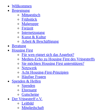
Willkommen
Begegnung
Mittagstisch
Frühstück
Malgruppe
Freizeit
Internetzugang
Kunst & Kultur
Arbeit & Beschäftigung
Beratung
Housing First
Für wen eignet sich das Angebot?
Medien-Echo zu Housing First des Vringstreffs
Sie möchten Housing First unterstützen?
Netzwerk
Acht Housing-First-Prinzipien
Häufige Fragen
Spenden & Helfen
Spenden
Ehrenamt
Gutscheine
Der Vringstreff e.V.
Leitbild
Mitgliedschaft