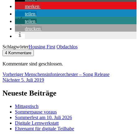
merken
teilen
teilen
drucken
Schlagwörter
Housing First
Obdachlos
4 Kommentare
Kommentare sind geschlossen.
Beitragsnavigation
Vorheriger
Vorheriger
Menschensinfonieorchester – Song Release
Nächster
Nächster
5. Juli 2019
Neueste Beiträge
Mittagstisch
Sommerpause voraus
Sommerfest am 10. Juli 2026
Digitale Lernwerkstatt
Ehrenamt für digitale Teilhabe