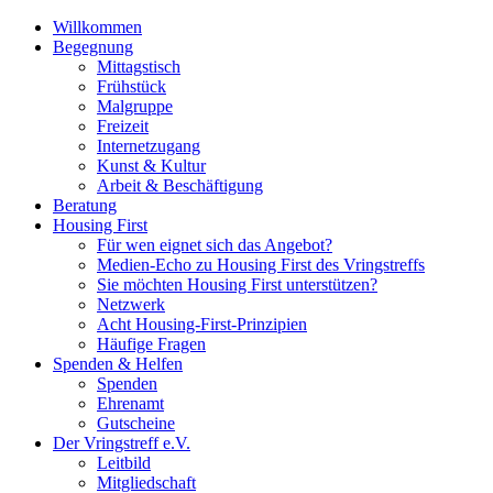
Willkommen
Begegnung
Mittagstisch
Frühstück
Malgruppe
Freizeit
Internetzugang
Kunst & Kultur
Arbeit & Beschäftigung
Beratung
Housing First
Für wen eignet sich das Angebot?
Medien-Echo zu Housing First des Vringstreffs
Sie möchten Housing First unterstützen?
Netzwerk
Acht Housing-First-Prinzipien
Häufige Fragen
Spenden & Helfen
Spenden
Ehrenamt
Gutscheine
Der Vringstreff e.V.
Leitbild
Mitgliedschaft