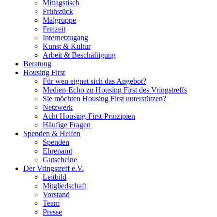
Mittagstisch
Frühstück
Malgruppe
Freizeit
Internetzugang
Kunst & Kultur
Arbeit & Beschäftigung
Beratung
Housing First
Für wen eignet sich das Angebot?
Medien-Echo zu Housing First des Vringstreffs
Sie möchten Housing First unterstützen?
Netzwerk
Acht Housing-First-Prinzipien
Häufige Fragen
Spenden & Helfen
Spenden
Ehrenamt
Gutscheine
Der Vringstreff e.V.
Leitbild
Mitgliedschaft
Vorstand
Team
Presse