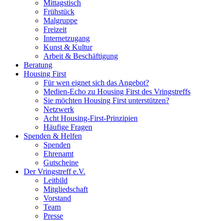
Mittagstisch
Frühstück
Malgruppe
Freizeit
Internetzugang
Kunst & Kultur
Arbeit & Beschäftigung
Beratung
Housing First
Für wen eignet sich das Angebot?
Medien-Echo zu Housing First des Vringstreffs
Sie möchten Housing First unterstützen?
Netzwerk
Acht Housing-First-Prinzipien
Häufige Fragen
Spenden & Helfen
Spenden
Ehrenamt
Gutscheine
Der Vringstreff e.V.
Leitbild
Mitgliedschaft
Vorstand
Team
Presse