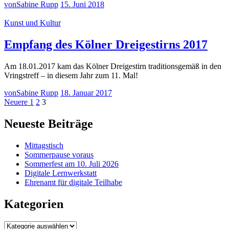
von
Sabine Rupp
15. Juni 2018
Kunst und Kultur
Empfang des Kölner Dreigestirns 2017
Am 18.01.2017 kam das Kölner Dreigestirn traditionsgemäß in den
Vringstreff – in diesem Jahr zum 11. Mal!
von
Sabine Rupp
18. Januar 2017
Seitennummerierung
Neuere
Seite
Seite
Seite
Neuere
1
2
3
Beiträge
der
Neueste Beiträge
Beiträge
Mittagstisch
Sommerpause voraus
Sommerfest am 10. Juli 2026
Digitale Lernwerkstatt
Ehrenamt für digitale Teilhabe
Kategorien
Kategorien