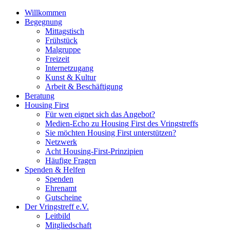
Willkommen
Begegnung
Mittagstisch
Frühstück
Malgruppe
Freizeit
Internetzugang
Kunst & Kultur
Arbeit & Beschäftigung
Beratung
Housing First
Für wen eignet sich das Angebot?
Medien-Echo zu Housing First des Vringstreffs
Sie möchten Housing First unterstützen?
Netzwerk
Acht Housing-First-Prinzipien
Häufige Fragen
Spenden & Helfen
Spenden
Ehrenamt
Gutscheine
Der Vringstreff e.V.
Leitbild
Mitgliedschaft