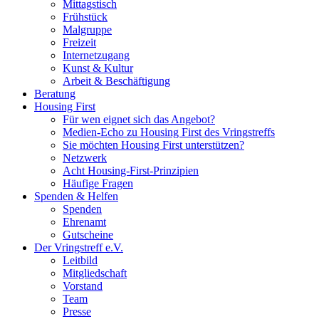
Mittagstisch
Frühstück
Malgruppe
Freizeit
Internetzugang
Kunst & Kultur
Arbeit & Beschäftigung
Beratung
Housing First
Für wen eignet sich das Angebot?
Medien-Echo zu Housing First des Vringstreffs
Sie möchten Housing First unterstützen?
Netzwerk
Acht Housing-First-Prinzipien
Häufige Fragen
Spenden & Helfen
Spenden
Ehrenamt
Gutscheine
Der Vringstreff e.V.
Leitbild
Mitgliedschaft
Vorstand
Team
Presse