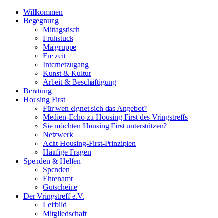
Willkommen
Begegnung
Mittagstisch
Frühstück
Malgruppe
Freizeit
Internetzugang
Kunst & Kultur
Arbeit & Beschäftigung
Beratung
Housing First
Für wen eignet sich das Angebot?
Medien-Echo zu Housing First des Vringstreffs
Sie möchten Housing First unterstützen?
Netzwerk
Acht Housing-First-Prinzipien
Häufige Fragen
Spenden & Helfen
Spenden
Ehrenamt
Gutscheine
Der Vringstreff e.V.
Leitbild
Mitgliedschaft