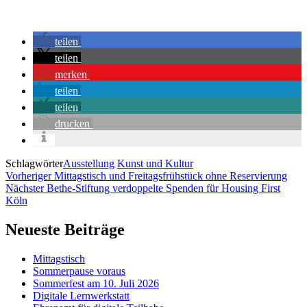
teilen
teilen
merken
teilen
teilen
drucken
Schlagwörter
Ausstellung
Kunst und Kultur
Beitragsnavigation
Vorh
Vorheriger
Mittagstisch und Freitagsfrühstück ohne Reservierung
Nächster
Bethe-Stiftung verdoppelte Spenden für Housing First
Nächster
Köln
Neueste Beiträge
Mittagstisch
Sommerpause voraus
Sommerfest am 10. Juli 2026
Digitale Lernwerkstatt