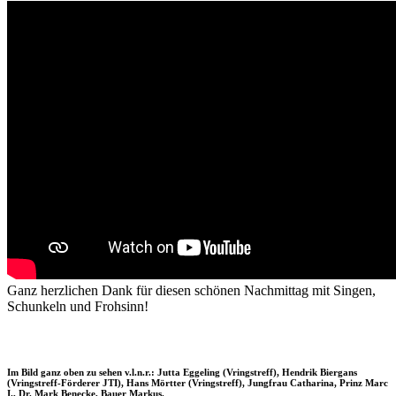
Ganz herzlichen Dank für diesen schönen Nachmittag mit Singen,
Schunkeln und Frohsinn!
Im Bild ganz oben zu sehen v.l.n.r.: Jutta Eggeling (Vringstreff), Hendrik Biergans
(Vringstreff-Förderer JTI), Hans Mörtter (Vringstreff), Jungfrau Catharina, Prinz Marc
I., Dr. Mark Benecke, Bauer Markus.