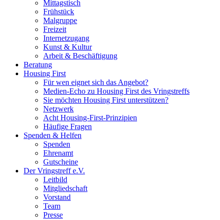
Mittagstisch
Frühstück
Malgruppe
Freizeit
Internetzugang
Kunst & Kultur
Arbeit & Beschäftigung
Beratung
Housing First
Für wen eignet sich das Angebot?
Medien-Echo zu Housing First des Vringstreffs
Sie möchten Housing First unterstützen?
Netzwerk
Acht Housing-First-Prinzipien
Häufige Fragen
Spenden & Helfen
Spenden
Ehrenamt
Gutscheine
Der Vringstreff e.V.
Leitbild
Mitgliedschaft
Vorstand
Team
Presse