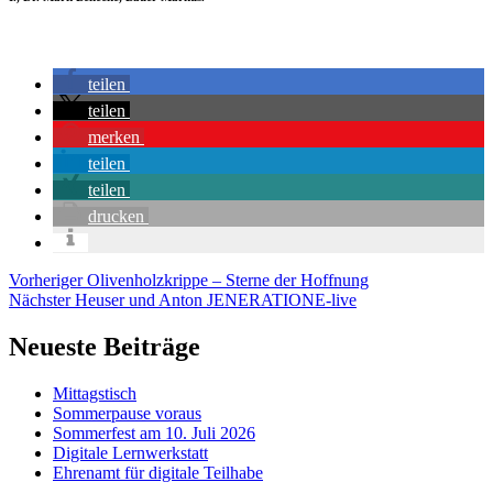
teilen
teilen
merken
teilen
teilen
drucken
Beitragsnavigation
Vorheriger
Vorheriger
Olivenholzkrippe – Sterne der Hoffnung
Nächster
Nächster
Heuser und Anton JENERATIONE-live
Neueste Beiträge
Mittagstisch
Sommerpause voraus
Sommerfest am 10. Juli 2026
Digitale Lernwerkstatt
Ehrenamt für digitale Teilhabe