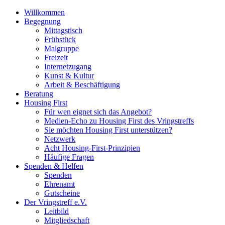
Willkommen
Begegnung
Mittagstisch
Frühstück
Malgruppe
Freizeit
Internetzugang
Kunst & Kultur
Arbeit & Beschäftigung
Beratung
Housing First
Für wen eignet sich das Angebot?
Medien-Echo zu Housing First des Vringstreffs
Sie möchten Housing First unterstützen?
Netzwerk
Acht Housing-First-Prinzipien
Häufige Fragen
Spenden & Helfen
Spenden
Ehrenamt
Gutscheine
Der Vringstreff e.V.
Leitbild
Mitgliedschaft