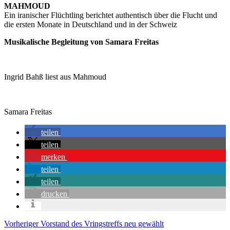
MAHMOUD
Ein iranischer Flüchtling berichtet authentisch über die Flucht und
die ersten Monate in Deutschland und in der Schweiz
Musikalische Begleitung von Samara Freitas
Ingrid Bahß liest aus Mahmoud
Samara Freitas
teilen
teilen
merken
teilen
teilen
drucken
Beitragsnavigation
Vorheriger
Vorheriger
Vorstand des Vringstreffs neu gewählt