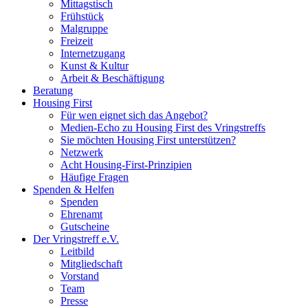
Mittagstisch
Frühstück
Malgruppe
Freizeit
Internetzugang
Kunst & Kultur
Arbeit & Beschäftigung
Beratung
Housing First
Für wen eignet sich das Angebot?
Medien-Echo zu Housing First des Vringstreffs
Sie möchten Housing First unterstützen?
Netzwerk
Acht Housing-First-Prinzipien
Häufige Fragen
Spenden & Helfen
Spenden
Ehrenamt
Gutscheine
Der Vringstreff e.V.
Leitbild
Mitgliedschaft
Vorstand
Team
Presse