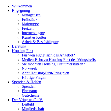
Willkommen
Begegnung
Mittagstisch
Frühstück
Malgruppe
Freizeit
Internetzugang
Kunst & Kultur
Arbeit & Beschäftigung
Beratung
Housing First
Für wen eignet sich das Angebot?
Medien-Echo zu Housing First des Vringstreffs
Sie möchten Housing First unterstützen?
Netzwerk
Acht Housing-First-Prinzipien
Häufige Fragen
Spenden & Helfen
Spenden
Ehrenamt
Gutscheine
Der Vringstreff e.V.
Leitbild
Mitgliedschaft